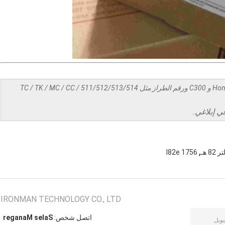
سعر جيد على AB PLC و Omron PLC و Honeywell C200 و C300 ورقم الطراز مثل TC / TK / MC / CC / 511/512/513/514
في إبلاغي.
,
1756 l82e
IRONMAN TECHNOLOGY CO., LTD
اتصل شخص:
Sales Manager