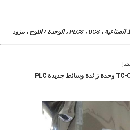
نحن متخصصون في قطع الأتمتة والضوابط الصناعية ، PLCS ، DCS ، الوحدة / اللوح ، مزود