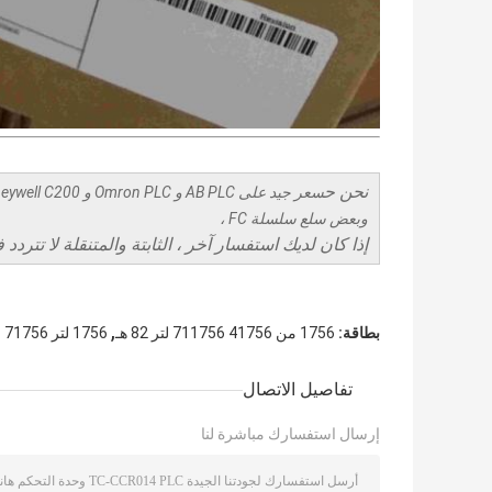
نحن ح
وبعض سلع سلسلة FC ،
إذا كان لديك استفسار آخر ، الثابتة والمتنقلة لا تتردد 
,
بطاقة:
1756 من 41756 711756 لتر 82 هـ
1756 لتر 71756 لتر 82 هـ
تفاصيل الاتصال
إرسال استفسارك مباشرة لنا