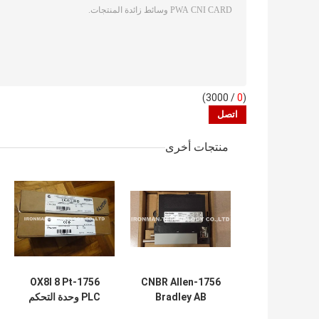
/ 3000)
0
(
منتجات أخرى
1756-OX8I 8 Pt
1756-CNBR Allen
Bradley AB
PLC وحدة التحكم
Allen Bradley
ControlLogix