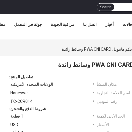
Search
الات
أخبار
اتصل بنا
مراقبة الجودة
جولة في المعمل
معل
تفاصيل المنتج:
مكان المنشأ:
الولايات المتحدة الأمريكية
اسم العلامة التجارية:
Honeywell
رقم الموديل:
TC-CCR014
شروط الدفع والشحن:
الحد الأدنى لكمية:
1 قطعة
الأسعار:
USD