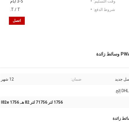
وقت التسليم:
3-5 أيام
شروط الدفع:
T / T.
اتصل
صل جديد
ضمان:
12 شهر
إلخ.
1756 لتر 71756 لتر 82 هـ
,
1756 l82e