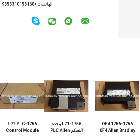
الهاتف ::
+8613510133539
1756-OF4 1756
1756-L71 وحدة
1756-L72 PLC
0F4 Allen Bradley
التحكم PLC Allen
Control Module
Allen Bradley B
Bradley Ser B
ControlLogix