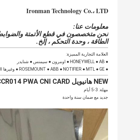
Ironman Technology Co.، LTD
معلومات عنا:
الطاقة ، وحدة التحكم ، إلخ.
العلامة التجارية المميزة:
● HONEYWELL ● AB ● اومرون ● سيمنس ● شنايدر
● ROSEMOUNT ● ABB ● NOTIFIER ● MTL ● GE ● وغيرها الكثير!
NEW هانيويل TC-CCR014 PWA CNI CARD وحدة زائدة وسائط جديدة PLC
مهلة: 3-5 أيام
جديد مع ضمان سنة واحدة