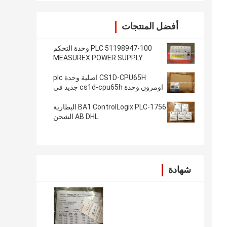
أفضل المنتجات
51198947-100 PLC وحدة التحكم
MEASUREX POWER SUPPLY
Cherokee International ACX631
CS1D-CPU65H اصلية وحدة plc
اومرون وحدة cs1d-cpu65h جديد في
صندوق dhl مجانا
1756-BA1 ControlLogix PLC البطارية
AB DHL الشحن
شهادة