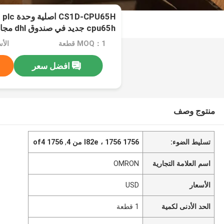
cpu65h جديد في صندوق dhl مجانا
MOQ：1 قطعة
الأس
افضل سعر
منتوج وصف
تسليط الضوء:
1756 l82e ، 1756 من 4
,
1756 of4
اسم العلامة التجارية
OMRON
الأسعار
USD
الحد الأدنى لكمية
1 قطعة