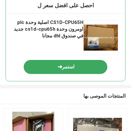
احصل على افضل سعر ل
CS1D-CPU65H اصلية وحدة plc
اومرون وحدة cs1d-cpu65h جديد
في صندوق dhl مجانا
استمر
المنتجات الموصى بها