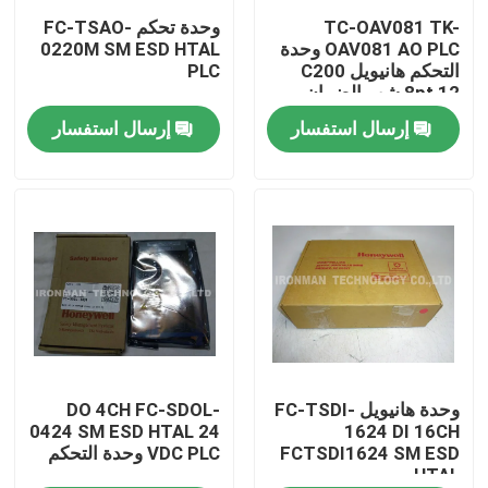
TC-OAV081 TK-
وحدة تحكم FC-TSAO-
OAV081 AO PLC وحدة
0220M SM ESD HTAL
جولة في المعمل
التحكم هانيويل C200
PLC
8pt 12 شهر الضمان
إرسال استفسار
إرسال استفسار
مراقبة الجودة
اتصل بنا
أخبار
حالات
وحدة التحكم PLC
وحدة هانيويل FC-TSDI-
DO 4CH FC-SDOL-
0424 SM ESD HTAL 24
1624 DI 16CH
FCTSDI1624 SM ESD
VDC PLC وحدة التحكم
HTAL
وحدة هانيويل PLC