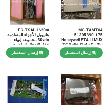
FC-TSAI-1620m
MC-TAMT04
51305890-175
هانيويل الأجزاء المتقادمة
Honeywell FTA LLMUX
30vdc مجموعة إنهاء
TC Solid State Ce Plc
حقل الإدخال التناظري
Module
إرسال استفسار
إرسال استفسار
مسكن
منتجات
معلومات عنا