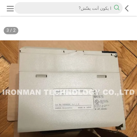
3
/
2