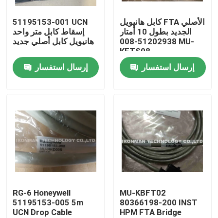
كابل هانيويل FTA الأصلي
51195153-001 UCN
المنتجات
الجديد بطول 10 أمتار
إسقاط كابل متر واحد
51202938-008 MU-
هانيويل كابل أصلي جديد
KFTS08
وحدة التحكم PLC
إرسال استفسار
إرسال استفسار
وحدة هانيويل PLC
تحكم هانيويل HC900
وحدة هانيويل FSC
منتجات الكابلات هانيويل
RG-6 Honeywell
MU-KBFT02
51195153-005 5m
80366198-200 INST
UCN Drop Cable
HPM FTA Bridge
بطارية هانيويل