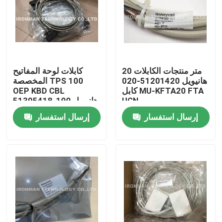
20 متر منتجات الكابلات
كابلات لوحة المفاتيح
هانيويل 51201420-020
المخصصة TPS 100
كابل MU-KFTA20 FTA
OEP KBD CBL
UCN
51305418-100 هانيويل
إرسال استفسار
إرسال استفسار
منزل
حول بنا
إتصال