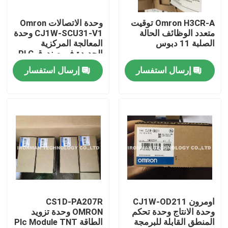
Omron H3CR-A توقيت
وحدة الاتصالات Omron
جولة في المعمل
متعدد الوظائف الحالة
CJ1W-SCU31-V1 وحدة
الصلبة 11 دبوس
المعالجة المركزية
الجديدة في صندوق PLC
مراقبة الجودة
إرسال استفسار
إرسال استفسار
اتصل بنا
أخبار
حالات
وحدة التحكم PLC
اومرون CJ1W-OD211
CS1D-PA207R
وحدة الانتاج وحدة تحكم
OMRON وحدة تزويد
المنطق القابلة للبرمجة
الطاقة Plc Module TNT
وحدة هانيويل PLC