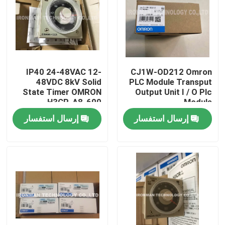
IP40 24-48VAC 12-
CJ1W-OD212 Omron
48VDC 8kV Solid
PLC Module Transput
State Timer OMRON
Output Unit I / O Plc
H3CR-A8-600
Module
إرسال استفسار
إرسال استفسار
مسكن
منتجات
معلومات عنا