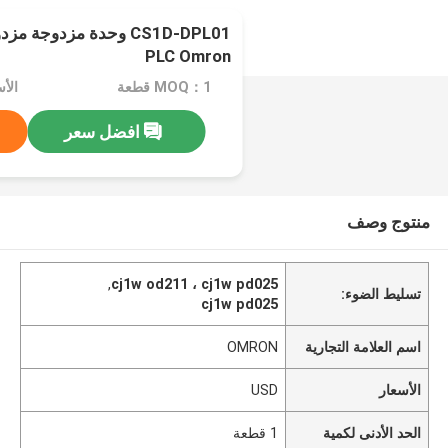
CS1D-DPL01 وحدة مزدوج
PLC Omron
MOQ：1 قطعة
الأس
افضل سعر
منتوج وصف
,
cj1w od211 ، cj1w pd025
تسليط الضوء:
cj1w pd025
اسم العلامة التجارية
OMRON
الأسعار
USD
الحد الأدنى لكمية
1 قطعة