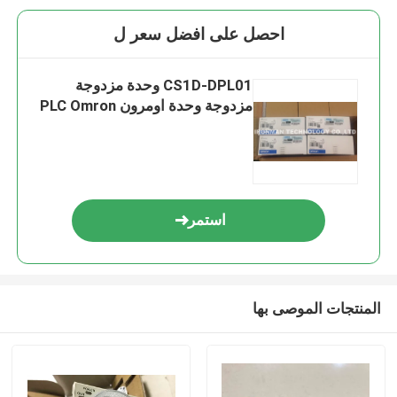
احصل على افضل سعر ل
CS1D-DPL01 وحدة مزدوجة
مزدوجة وحدة اومرون PLC Omron
استمر
المنتجات الموصى بها