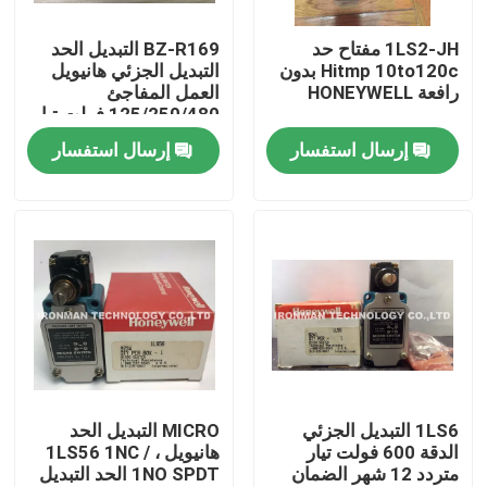
1LS2-JH مفتاح حد
BZ-R169 التبديل الحد
جولة في المعمل
Hitmp 10to120c بدون
التبديل الجزئي هانيويل
رافعة HONEYWELL
العمل المفاجئ
125/250/480 فولت تيار
مراقبة الجودة
متردد 12 شهرا الضمان
إرسال استفسار
إرسال استفسار
اتصل بنا
أخبار
حالات
وحدة التحكم PLC
1LS6 التبديل الجزئي
MICRO التبديل الحد
الدقة 600 فولت تيار
هانيويل ، 1LS56 1NC /
متردد 12 شهر الضمان
1NO SPDT الحد التبديل
وحدة هانيويل PLC