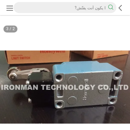
3
/
2