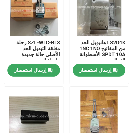
LS2D4K هانيويل الحد
SZL-WLC-BL3 رحلة
من المفاتيح 1NC 1NO
مغلقة التبديل الحد
SPDT 10A الأسطوانة
الأصلي حالة جديدة
الغطاس
طويلة العمر
إرسال استفسار
إرسال استفسار
مسكن
منتجات
معلومات عنا