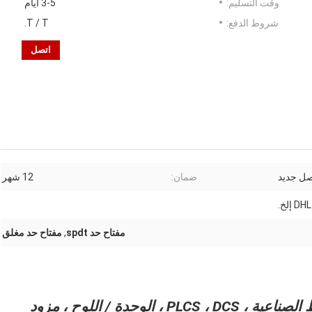
وقت التسليم:
3-5 أيام
شروط الدفع:
T / T.
اتصل
صل جديد
ضمان:
12 شهر
إلخ.
مفتاح حد spdt
,
مفتاح حد مغلق
نحن متخصصون في قطع الأتمتة والضوابط الصناعية ، PLCS ، DCS ، الوحدة / اللوح ، مزود