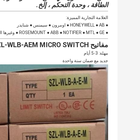
الطاقة ، وحدة التحكم ، إلخ.
العلامة التجارية المميزة:
● HONEYWELL ● AB ● اومرون ● سيمنس ● شنايدر
● ROSEMOUNT ● ABB ● NOTIFIER ● MTL ● GE ● وغيرها الكثير!
مفاتيح HONEYWELL SZL-WLB-AEM MICRO SWITCH ™ للأغراض العامة
مهلة: 3-5 أيام
جديد مع ضمان سنة واحدة