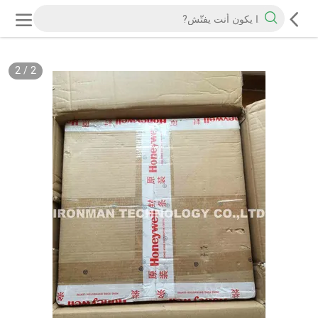
2
/
2