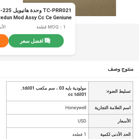
TC-PRR021 
edun Mod Assy Cc Ce Geniune
MOQ：1 قطعة
الأس
افضل سعر
منتوج وصف
مولودية بايه 03 ، سم مكعب tdil01
,
تسليط الضوء:
cc tdil01
اسم العلامة التجارية
Honeywell
الأسعار
USD
الحد الأدنى لكمية
1 قطعة