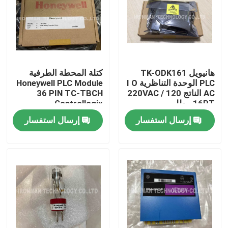
هانيويل TK-ODK161
كتلة المحطة الطرفية
PLC الوحدة التناظرية I O
Honeywell PLC Module
AC الناتج 120 / 220VAC
36 PIN TC-TBCH
16PT مطلي
Controllogix
إرسال استفسار
إرسال استفسار
مسكن
منتجات
معلومات عنا