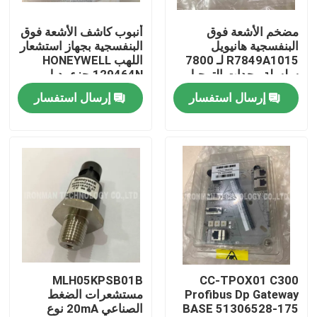
مضخم الأشعة فوق
أنبوب كاشف الأشعة فوق
جولة في المعمل
البنفسجية هانيويل
البنفسجية بجهاز استشعار
R7849A1015 لـ 7800
اللهب HONEYWELL
سلسلة وحدات الترحيل
129464N جزء بديل
مراقبة الجودة
إرسال استفسار
إرسال استفسار
اتصل بنا
أخبار
حالات
وحدة التحكم PLC
MLH05KPSB01B
CC-TPOX01 C300
Profibus Dp Gateway
مستشعرات الضغط
BASE 51306528-175
الصناعي 20mA نوع
وحدة هانيويل PLC